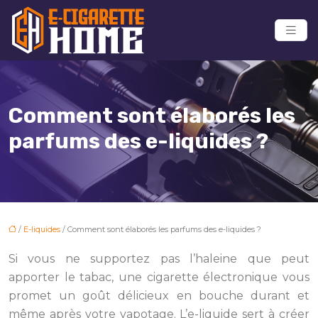
Comment sont élaborés les
parfums des e-liquides ?
/
E-liquides
/ Comment sont élaborés les parfums des e-liquides ?
Si vous ne supportez pas l’haleine que peut
apporter le tabac, une cigarette électronique vous
promet un goût délicieux en bouche durant et
même après votre vapotage. L’e-liquide sert à créer