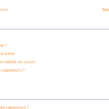
eurs
Bee
ne ?
à tester
: un débat en cours
s vapoteurs ?
 les vapoteurs ?